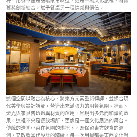
釋。用餐不僅是品嚐家常味道，更是一場文化旅程，將懷
舊與創新結合，賦予餐桌另一種情感與價值。
這個空間以融合為核心，將東方元素重新轉譯，並揉合現
代美學與設計語彙，營造出充滿張力的用餐氛圍。牆面、
燈光與家具皆透過異材質的運用，呈現出多元而和諧的效
果。這裡不只是餐飲場所，更像是一個文化展演的舞台。
傳統的清粥小菜在氛圍的烘托下，既保留東方飲食的溫
潤，又散發當代設計的精緻。每一次用餐都是東西文化對