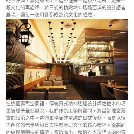
的色澤與工藝更加突出。這不僅是一處餐飲場所，更是一
段文化的再詮釋，將日式的精緻精神透過西洋的設計語言
展現，讓每一次用餐都成為跨文化的體驗。
在這個壽司空間裡，傳統日式精神透過設計師佐佐木的巧
思被賦予全新風貌。我們作為工務與顧問，將設計理念落
實於細節之中。整體風格並非單純的日式復刻，而是以復
古西洋的元素與材質去呼應壽司文化的核心精神。從牆面
的紋理到吧檯的造型，皆透露出一種優雅與現代交融的氣