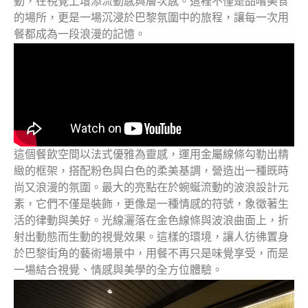
動，在視覺上增添流動感與層次感。這裡不僅是品嚐美食
的場所，更是一場沉浸於巴黎氛圍中的旅程，讓每一次用
餐都成為一段浪漫的記憶。
這個餐飲空間以法式優雅為靈感，運用金屬線條勾勒出精
緻的框架，搭配粉色與白色的柔美基調，營造出一種既時
尚又浪漫的氛圍。最大的亮點在於蜿蜒流動的波浪設計元
素，它們不僅是裝飾，更像是一種情感的符號，象徵著生
活的律動與美好。光線灑落在金色線條與波浪曲面上，折
射出動態而生動的視覺效果。這樣的環境，讓人彷彿置身
於巴黎街角的藝術場景中，用餐不再只是味覺享受，而是
一場結合視覺、情感與美學的全方位體驗。