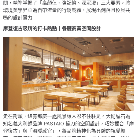
間，精準掌握了「高顏值、強記憶、深沉浸」三大要素，將
環境美學昇華為自帶流量的行銷載體，展現出俐落且極具共
鳴的設計實力…
摩登復古吸睛的打卡熱點｜餐廳商業空間設計
走在街頭，總有那麼一處風景讓人忍不住駐足。大砌誠石為
知名義大利麵品牌 PASTAIO 操刀的空間設計，巧妙揉合「摩
登復古」與「溫暖感官」，將品牌精神化為具體的視覺饗