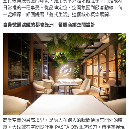
望打破傳統餐廳的印象，讓用餐不只是填飽肚子，而是成為
日常裡的一種享受。從品牌定位、空間氛圍到顧客動線，每
一處細節，都圍繞著「義式生活」這個核心概念展開…
自帶微醺濾鏡的都會綠洲｜餐廳商業空間設計
商業空間的最高境界，是讓人在踏入的瞬間便遺忘門外的喧
囂。大砌誠石空間設計為 PASTAIO敦北店操刀，精準掌握現