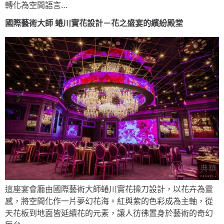
轉化為空間語言…
國際藝術大師 蜷川實花設計－花之盛宴的繽紛殿堂
這座宴會廳由國際藝術大師蜷川實花操刀設計，以花卉為靈
感，將空間化作一片夢幻花海。紅與紫的色彩成為主軸，從
天花板到地面皆延續花的元素，讓人彷彿置身於藝術的奇幻