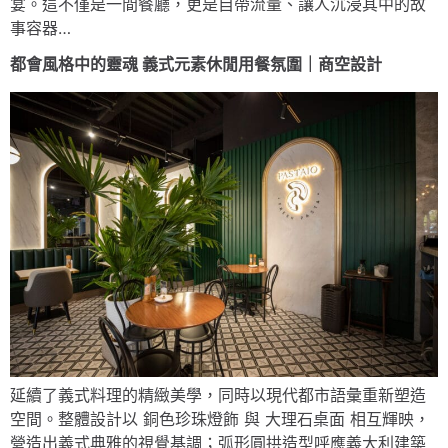
宴。這不僅是一間餐廳，更是自帶流量、讓人沉浸其中的故
事容器…
都會風格中的靈魂 義式元素休閒用餐氛圍｜商空設計
延續了義式料理的精緻美學，同時以現代都市語彙重新塑造
空間。整體設計以 銅色珍珠燈飾 與 大理石桌面 相互輝映，
營造出義式典雅的視覺基調；弧形圓拱造型呼應義大利建築