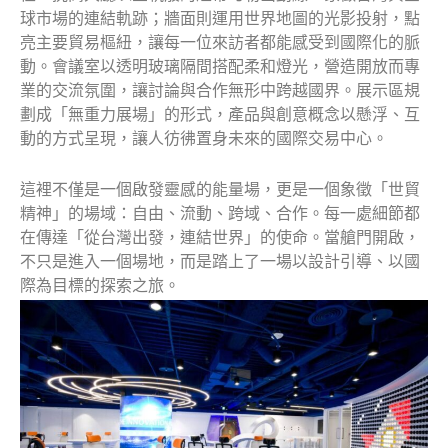
球市場的連結軌跡；牆面則運用世界地圖的光影投射，點
亮主要貿易樞紐，讓每一位來訪者都能感受到國際化的脈
動。會議室以透明玻璃隔間搭配柔和燈光，營造開放而專
業的交流氛圍，讓討論與合作無形中跨越國界。展示區規
劃成「無重力展場」的形式，產品與創意概念以懸浮、互
動的方式呈現，讓人彷彿置身未來的國際交易中心。
這裡不僅是一個啟發靈感的能量場，更是一個象徵「世貿
精神」的場域：自由、流動、跨域、合作。每一處細節都
在傳達「從台灣出發，連結世界」的使命。當艙門開啟，
不只是進入一個場地，而是踏上了一場以設計引導、以國
際為目標的探索之旅。