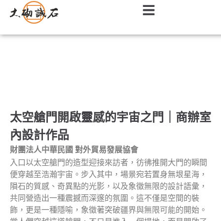
辦公室｜商辦空間室內設計作品
太空艙門開啟靈感的宇宙之門｜商辦室
內設計作品
財團法人中華民國 對外貿易發展協會
入口以太空艙門的造型迎接來訪者，彷彿推開大門的瞬間
便穿越至浩瀚宇宙。步入其中，場景宛若置身無垠星海，
隕石的質感、奇異點的光影，以及象徵無限的設計語彙，
共同營造出一種震撼而深邃的氛圍。這不僅是空間的裝
飾，更是一種隱喻，象徵著突破疆界與無限可能的開始。