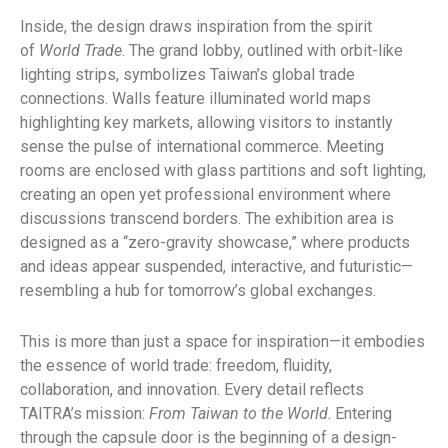
Inside, the design draws inspiration from the spirit
of
World Trade
. The grand lobby, outlined with orbit-like
lighting strips, symbolizes Taiwan’s global trade
connections. Walls feature illuminated world maps
highlighting key markets, allowing visitors to instantly
sense the pulse of international commerce. Meeting
rooms are enclosed with glass partitions and soft lighting,
creating an open yet professional environment where
discussions transcend borders. The exhibition area is
designed as a “zero-gravity showcase,” where products
and ideas appear suspended, interactive, and futuristic—
resembling a hub for tomorrow’s global exchanges.
This is more than just a space for inspiration—it embodies
the essence of world trade: freedom, fluidity,
collaboration, and innovation. Every detail reflects
TAITRA’s mission:
From Taiwan to the World
. Entering
through the capsule door is the beginning of a design-