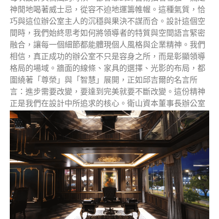
神閒地喝著威士忌，從容不迫地運籌帷幄。這種氣質，恰
巧與這位辦公室主人的沉穩與果決不謀而合。設計這個空
間時，我們始終思考如何將領導者的特質與空間語言緊密
融合，讓每一個細節都能體現個人風格與企業精神。我們
相信，真正成功的辦公室不只是容身之所，而是彰顯領導
格局的場域。牆面的線條、家具的選擇、光影的布局，都
圍繞著「尊榮」與「智慧」展開，正如邱吉爾的名言所
言：進步需要改變，要達到完美就要不斷改變。這份精神
正是我們在設計中所追求的核心。衛山資本董事長辦公室