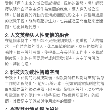
受到「邁向未來的辦公靈感場域」風格的啟發，設計師選
擇以明亮白淨為主調作為空間的底色，讓人進入辦公室
時，彷彿置身於流動的雲海或極簡光影之中。這種無過度
的視覺干擾，能夠喚起專注力，也讓整體空間看起來更開
闊、也更具現代感。
2. 人文美學與人性關懷的融合
在這個案例中，設計師不只是強調美感，更重視「人的需
求」—自然光線的引入、休息區域的規劃、以及動線的流
暢性。這些設計考量，使得員工在長時間工作中，不易感
到疲累，能夠在需要思考或創意發想時，有空間可供放
鬆、轉換心境。
3. 科技與功能性智造空間
雖談不上花俏的高科技設備，但設計師在規劃時重視“智慧
工作的流程簡化”、避免冗餘元素。例如會議室與創意討論
區配備適當的視聽設備、隔音或可變隔間設計，以及插座
與電源佈局的便利性。這些看似「好像理所當然」的細
節，其實是空間質感與使用效率的關鍵。
4. 光影與材質的層次設計