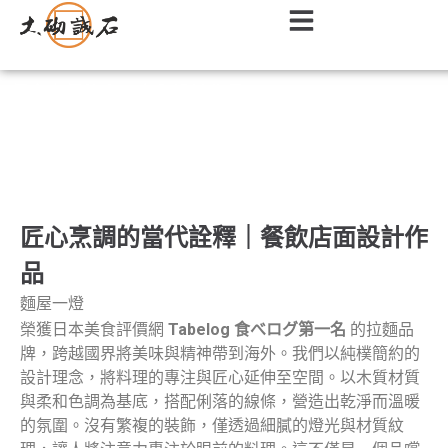
餐廳｜餐飲店面室內設計作品
匠心烹調的當代詮釋｜餐飲店面設計作
品
麵屋一燈
榮獲日本美食評價網
Tabelog
食べログ第一名
的拉麵品
牌，跨越國界將美味與精神帶到海外。我們以純樸簡約的
設計理念，將料理的專注與匠心延伸至空間。以木質材質
與柔和色調為基底，搭配俐落的線條，營造出乾淨而溫暖
的氛圍。沒有繁複的裝飾，僅透過細膩的燈光與材質紋