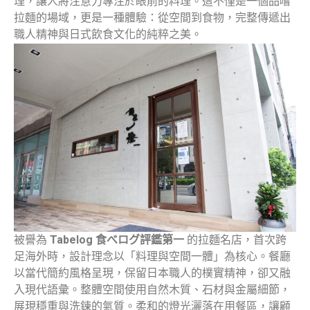
理，讓人將注意力專注於眼前的料理。這不僅是一個品嚐
拉麵的場域，更是一種體驗：從空間到食物，完整傳遞出
職人精神與日式飲食文化的純粹之美。
被譽為
Tabelog
食べログ評鑑第一
的拉麵名店，首次跨
足海外時，設計理念以「料理與空間一體」為核心。餐廳
以當代簡約風格呈現，保留日本職人的樸實精神，卻又融
入現代語彙。整體空間使用自然木質、石材與金屬細節，
展現穩重與洗鍊的氣質。柔和的燈光灑落在用餐區，讓顧