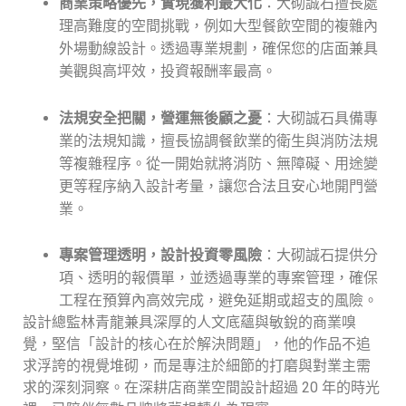
商業策略優先，實現獲利最大化
：大砌誠石擅長處
理高難度的空間挑戰，例如大型餐飲空間的複雜內
外場動線設計。透過專業規劃，確保您的店面兼具
美觀與高坪效，投資報酬率最高。
法規安全把關，營運無後顧之憂
：大砌誠石具備專
業的法規知識，擅長協調餐飲業的衛生與消防法規
等複雜程序。從一開始就將消防、無障礙、用途變
更等程序納入設計考量，讓您合法且安心地開門營
業。
專案管理透明，設計投資零風險
：大砌誠石提供分
項、透明的報價單，並透過專業的專案管理，確保
工程在預算內高效完成，避免延期或超支的風險。
設計總監林青龍兼具深厚的人文底蘊與敏銳的商業嗅
覺，堅信「設計的核心在於解決問題」，他的作品不追
求浮誇的視覺堆砌，而是專注於細節的打磨與對業主需
求的深刻洞察。在深耕店商業空間設計超過 20 年的時光