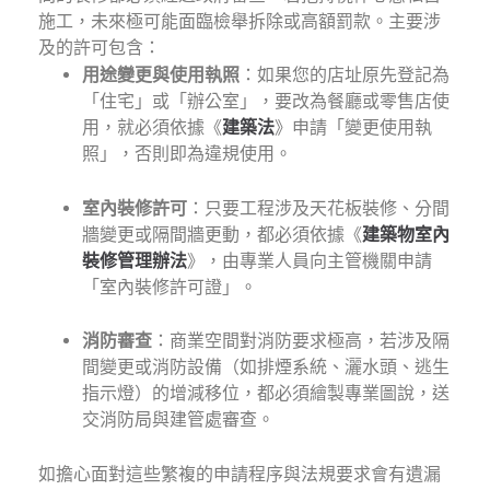
施工，未來極可能面臨檢舉拆除或高額罰款。主要涉
及的許可包含：
用途變更與使用執照
：如果您的店址原先登記為
「住宅」或「辦公室」，要改為餐廳或零售店使
用，就必須依據《
建築法
》申請「變更使用執
照」，否則即為違規使用。
室內裝修許可
：只要工程涉及天花板裝修、分間
牆變更或隔間牆更動，都必須依據《
建築物室內
裝修管理辦法
》，由專業人員向主管機關申請
「室內裝修許可證」。
消防審查
：商業空間對消防要求極高，若涉及隔
間變更或消防設備（如排煙系統、灑水頭、逃生
指示燈）的增減移位，都必須繪製專業圖說，送
交消防局與建管處審查。
如擔心面對這些繁複的申請程序與法規要求會有遺漏