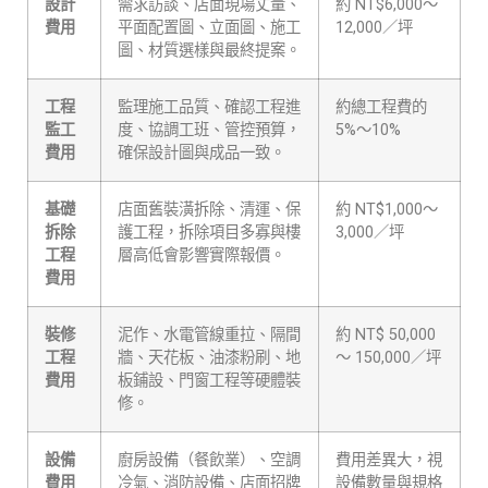
設計
需求訪談、店面現場丈量、
約 NT$6,000～
費用
平面配置圖、立面圖、施工
12,000／坪
圖、材質選樣與最終提案。
工程
監理施工品質、確認工程進
約總工程費的
監工
度、協調工班、管控預算，
5%～10%
費用
確保設計圖與成品一致。
基礎
店面舊裝潢拆除、清運、保
約 NT$1,000～
拆除
護工程，拆除項目多寡與樓
3,000／坪
工程
層高低會影響實際報價。
費用
裝修
泥作、水電管線重拉、隔間
約 NT$ 50,000
工程
牆、天花板、油漆粉刷、地
～ 150,000／坪
費用
板鋪設、門窗工程等硬體裝
修。
設備
廚房設備（餐飲業）、空調
費用差異大，視
費用
冷氣、消防設備、店面招牌
設備數量與規格