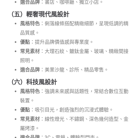
適合品牌
：書店、咖啡廳、獨立小店。
（五）輕奢現代風設計
風格特色
：俐落線條搭配精緻細節，呈現低調的精
品質感。
優點
：提升品牌價值感與專業度。
常見素材
：大理石紋、鍍鈦金屬、玻璃、精緻間接
照明。
適合品牌
：美業沙龍、診所、精品零售。
（六）科技風設計
風格特色
：強調未來感與話題性，常結合數位互動
裝置。
優點
：吸引目光，創造強烈的沉浸式體驗。
常見素材
：線性燈光、不鏽鋼、深色幾何造型、金
屬烤漆。
適合品牌
：3C、電競、體驗型門市。