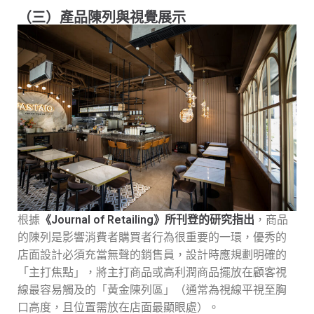
（三）產品陳列與視覺展示
根據
《Journal of Retailing》所刊登的研究指出
，商品
的陳列是影響消費者購買者行為很重要的一環，優秀的
店面設計必須充當無聲的銷售員，設計時應規劃明確的
「主打焦點」，將主打商品或高利潤商品擺放在顧客視
線最容易觸及的「黃金陳列區」（通常為視線平視至胸
口高度，且位置需放在店面最顯眼處）。