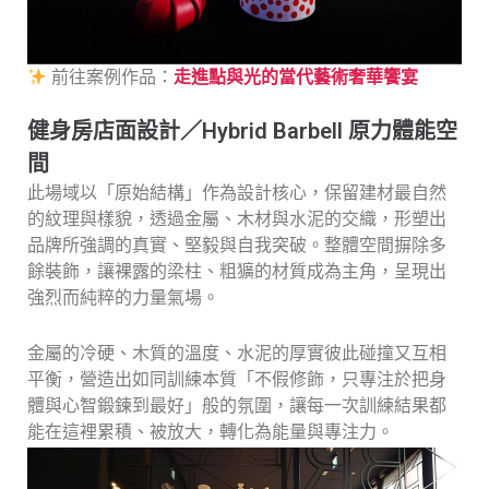
前往案例作品：
走進點與光的當代藝術奢華饗宴
健身房店面設計／Hybrid Barbell 原力體能空
間
此場域以「原始結構」作為設計核心，保留建材最自然
的紋理與樣貌，透過金屬、木材與水泥的交織，形塑出
品牌所強調的真實、堅毅與自我突破。整體空間摒除多
餘裝飾，讓裸露的梁柱、粗獷的材質成為主角，呈現出
強烈而純粹的力量氣場。
金屬的冷硬、木質的溫度、水泥的厚實彼此碰撞又互相
平衡，營造出如同訓練本質「不假修飾，只專注於把身
體與心智鍛鍊到最好」般的氛圍，讓每一次訓練結果都
能在這裡累積、被放大，轉化為能量與專注力。