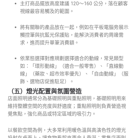
主打商品擺放高度建議 120～160 公分，落在顧客
視線最容易觸及的範圍。
將有關聯的產品放在一起，例如在平板電腦旁展示
觸控筆與抗藍光保護貼，能解決消費者的周邊需
求，進而提升單筆消費額。
依業態選擇對應規劃選擇適合的動線，常見類型
如：「環形動線」（適合一般零售）、「直線動
線」（藥妝、超市效率優先）、「自由動線」（服
飾、選物店促進駐足）。
（五）燈光配置與氛圍營造
店面照明通常分為基礎照明與重點照明，基礎照明用來
維持整體空間的亮度與舒適度；重點照明則負責營造視
覺焦點，強化商品或特定區域的吸引力。
以餐飲空間為例，大多常利用暖色溫與高演色性的燈光
投射在桌面上，讓食物看起來更令人垂涎；零售店面則