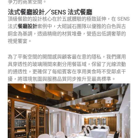
爭力的商業空間。
法式餐廳設計／SENS 法式餐廳
頂級餐飲的設計核心在於五感體驗的極致延伸，在 SENS
法式
餐廳設計
案例中，大砌誠石團隊以優雅的白色與古
銅金為基調，透過精緻的材質堆疊，營造出低調奢華的
視覺饗宴。
為了平衡空間的開闊感與顧客最在意的隱私，我們運用
具穿透性的玻璃隔間來劃分用餐區域，保留了光線流動
的通透性，更確保了每組賓客在享用美食時不受鄰桌干
擾，將環境氛圍與服務品質同步推升至最高標準。