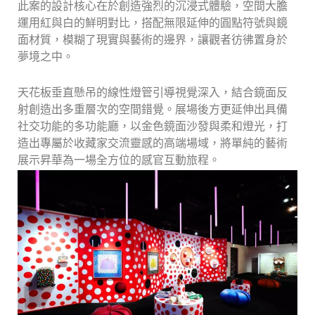
此案的設計核心在於創造強烈的沉浸式體驗，空間大膽
運用紅與白的鮮明對比，搭配無限延伸的圓點符號與鏡
面材質，模糊了現實與藝術的邊界，讓觀者彷彿置身於
夢境之中。
天花板垂直懸吊的線性燈管引導視覺深入，結合鏡面反
射創造出多重層次的空間錯覺。展場後方更延伸出具備
社交功能的多功能廳，以金色鏡面沙發與柔和燈光，打
造出專屬於收藏家交流靈感的高端場域，將單純的藝術
展示昇華為一場全方位的感官互動旅程。