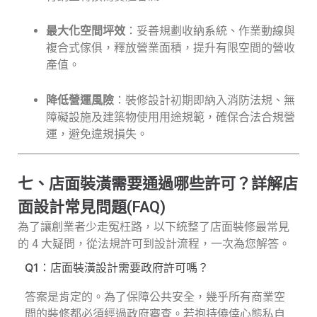
最大化空間坪效
：妥善規劃收納系統、作業動線與
複合式傢俱，釋放營業面積，提升有限空間的營收
產值。
降低營運風險
：裝修設計初期即納入消防法規、無
障礙設施及建築物使用用途規範，確保合法合規營
運，避免違規損失。
七、店面裝潢需要通過哪些許可？詳解店
面設計常見問題(FAQ)
為了讓創業者少走冤枉路，以下統整了店面裝修最常見
的 4 大疑問，從法規許可到設計流程，一次為您解答。
Q1：店面裝潢設計需要政府許可嗎？
答案是肯定的。為了保障公共安全，幾乎所有商業空
間的裝修都必須經過政府審查。若抱持僥倖心態私自