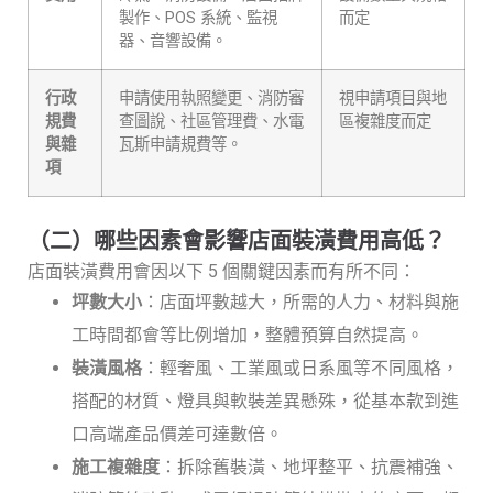
製作、POS 系統、監視
而定
器、音響設備。
行政
申請使用執照變更、消防審
視申請項目與地
規費
查圖說、社區管理費、水電
區複雜度而定
與雜
瓦斯申請規費等。
項
（二）哪些因素會影響店面裝潢費用高低？
店面裝潢費用會因以下 5 個關鍵因素而有所不同：
坪數大小
：店面坪數越大，所需的人力、材料與施
工時間都會等比例增加，整體預算自然提高。
裝潢風格
：輕奢風、工業風或日系風等不同風格，
搭配的材質、燈具與軟裝差異懸殊，從基本款到進
口高端產品價差可達數倍。
施工複雜度
：拆除舊裝潢、地坪整平、抗震補強、