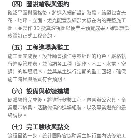
（四）圖說繪製與簽約
確認平面與風格後，將進入細部設計階段，繪製包含天
花、地坪、立面、燈光配置及細部大樣在內的完整施工
圖，並製作 3D 擬真透視圖以便業主預覽成果，確認無誤
後簽訂正式工程合約。
（五）工程進場與監工
施工圖完成後，設計師會擔任專案經理的角色，嚴格執
行進度管理表，並協調各工種（泥作、木工、水電、空
調）的進場順序，並與業主進行定期的監工回報，確保
施工時程與品質符合預期。
（六）設備與軟裝進場
硬體裝修完成後，將進行軟裝工程，包含辦公家具、商
業展示道具、活動傢俱的進場組裝，以及專業燈光的最
終調校。
（七）完工驗收與點交
流程最後一步，設計團隊會協助業主進行室內裝修竣工