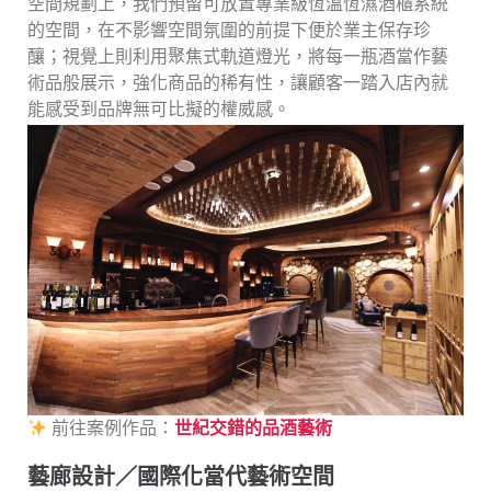
空間規劃上，我們預留可放置專業級恆溫恆濕酒櫃系統
的空間，在不影響空間氛圍的前提下便於業主保存珍
釀；視覺上則利用聚焦式軌道燈光，將每一瓶酒當作藝
術品般展示，強化商品的稀有性，讓顧客一踏入店內就
能感受到品牌無可比擬的權威感。
前往案例作品：
世紀交錯的品酒藝術
藝廊設計／國際化當代藝術空間