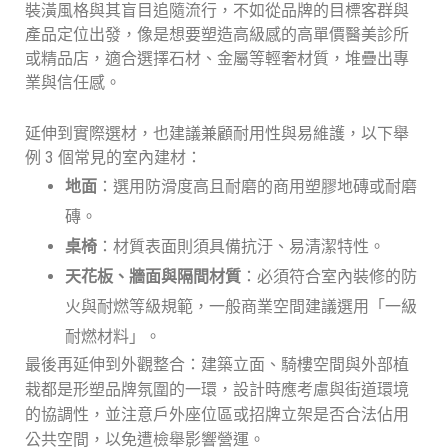
裝潢風格與其盲目追隨流行，不如從品牌的目標客群與
產品定位出發，像是想要塑造高級感的高單價醫美診所
或精品店，適合選擇石材、金屬等輕奢材質，堆疊出專
業與信任感。
延伸到實際選材，也建議兼顧耐用性與易維護，以下舉
例 3 個常見的室內建材：
地面
：選用防滑度高且耐磨的商用塑膠地磚或耐磨
磚。
桌椅
：材質表面則須具備抗汙、易清潔特性。
天花板、牆面與隔間材質
：必須符合室內裝修的防
火與耐燃等級規範，一般商業空間建議選用「一級
耐燃材料」。
最後再延伸到外觀整合：建築立面、騎樓空間與外部植
栽都是形塑品牌氛圍的一環，設計時應考慮與街道環境
的協調性，並注意戶外座位區或招牌立架是否合法佔用
公共空間，以免遭檢舉影響營運。