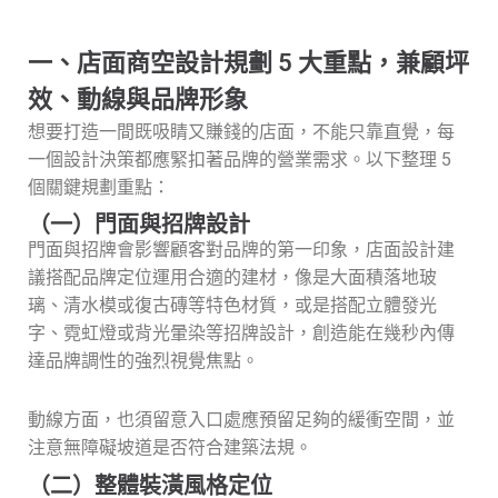
一、店面商空設計規劃 5 大重點，兼顧坪
效、動線與品牌形象
想要打造一間既吸睛又賺錢的店面，不能只靠直覺，每
一個設計決策都應緊扣著品牌的營業需求。以下整理 5
個關鍵規劃重點：
（一）門面與招牌設計
門面與招牌會影響顧客對品牌的第一印象，店面設計建
議搭配品牌定位運用合適的建材，像是大面積落地玻
璃、清水模或復古磚等特色材質，或是搭配立體發光
字、霓虹燈或背光暈染等招牌設計，創造能在幾秒內傳
達品牌調性的強烈視覺焦點。
動線方面，也須留意入口處應預留足夠的緩衝空間，並
注意無障礙坡道是否符合建築法規。
（二）整體裝潢風格定位